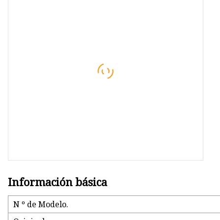
Para bomba de engranajes
Caproni
Bomba de pistón
Para bombas de pistón Bosch
Rexroth
Para bomba de pistón Eaton
Vickers
Para bomba de pistón Yuken
Para bomba de pistón Dakin
Para bomba de pistón Nachi
Para bomba de pistón Yeoshe
Información básica
Para bomba de engranajes Bo
N º de Modelo.
Rexroth