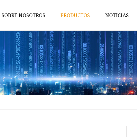
SOBRE NOSOTROS
PRODUCTOS
NOTICIAS
Bomba de engranajes
Para bomba de engranajes
Marzocchi
Para bomba de engranajes
Parker
Para bomba de engranajes
externa Atos
Para bomba de engranajes
externa Brevini
Para bomba de engranajes Sa
Danfoss