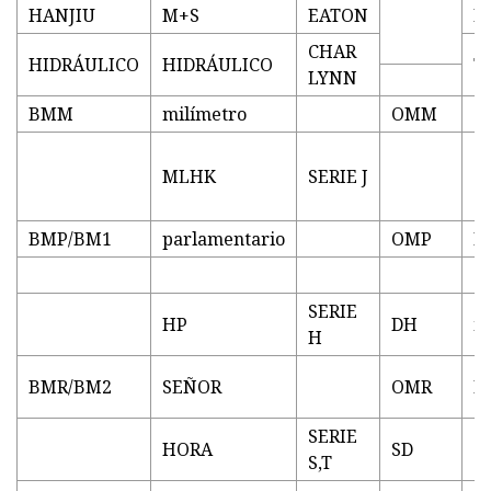
HANJIU
M+S
EATON
R
CHAR
HIDRÁULICO
HIDRÁULICO
T
LYNN
BMM
milímetro
OMM
MLHK
SERIE J
-
BMP/BM1
parlamentario
OMP
F
SERIE
HP
DH
m
H
BMR/BM2
SEÑOR
OMR
M
SERIE
HORA
SD
S,T