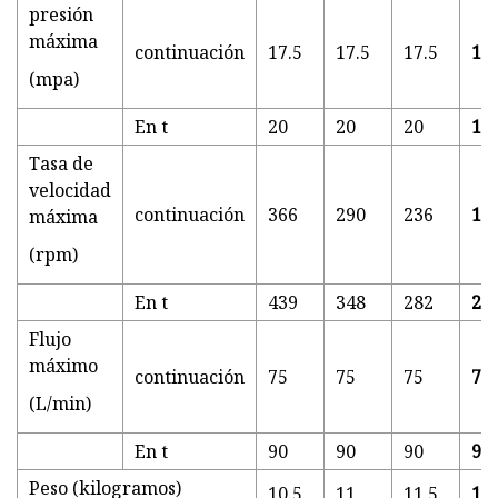
presión
máxima
continuación
17.5
17.5
17.5
15.
(mpa)
En t
20
20
20
19
Tasa de
velocidad
continuación
366
290
236
18
máxima
(rpm)
En t
439
348
282
22
Flujo
máximo
continuación
75
75
75
75
(L/min)
En t
90
90
90
90
Peso (kilogramos)
10.5
11
11.5
12.