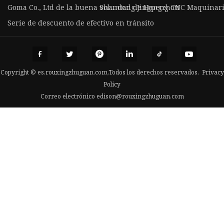
Goma Co., Ltd de la buena voluntad de Hangzhou
Shandong Jingpeng CNC Maquinaria 
Serie de descuento de efectivo en tránsito
Copyright © es.rouxingzhuguan.com,Todos los derechos reservados.
Privacy
Policy
Correo electrónico
edison@rouxingzhuguan.com