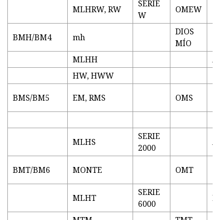
SERIE
MLHRW, RW
OMEW
W
DIOS
BMH/BM4
mh
MÍO
MLHH
A
HW, HWW
BMS/BM5
EM, RMS
OMS
SERIE
MLHS
A
2000
BMT/BM6
MONTE
OMT
SERIE
MLHT
M.
6000