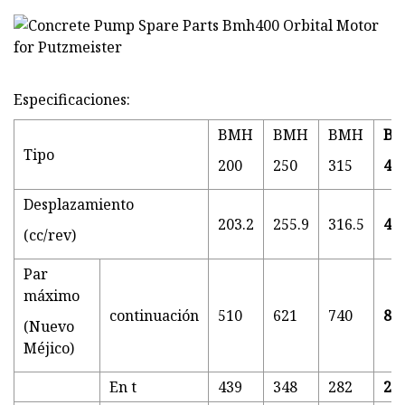
Especificaciones:
BMH
BMH
BMH
B
Tipo
200
250
315
40
Desplazamiento
203.2
255.9
316.5
406
(cc/rev)
Par
máximo
continuación
510
621
740
85
(Nuevo
Méjico)
En t
439
348
282
22