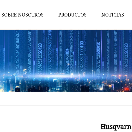
SOBRE NOSOTROS
PRODUCTOS
NOTICIAS
Bomba de engranajes
Para bomba de engranajes
Marzocchi
Para bomba de engranajes
Parker
Para bomba de engranajes
externa Atos
Para bomba de engranajes
externa Brevini
Para bomba de engranajes Sa
Husqvarna
Danfoss