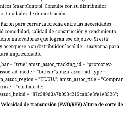
nicos SmartControl. Consulte con su distribuidor
oportunidades de demostración.
eñaron para cerrar la brecha entre las necesidades
nió comodidad, calidad de construcción y rendimiento
ente innovadoras que logran ese objetivo. Si está
y acérquese a su distribuidor local de Husqvarna para
dará impresionado.
bar = "true";amzn_assoc_tracking_id = "protoorev-
assoc_ad_mode = "buscar";amzn_assoc_ad_type =
_assoc_region = "EE.UU."; amzn_assoc_title = "Comprar
rase = "cuidado del
assoc_linkid = "87c589d3a7b0934215cab5e3fe1e3526";
 Velocidad de transmisión (FWD/REV) Altura de corte de