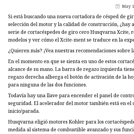
May 1
Para bomba de engranajes
Caproni
Si está buscando una nueva cortadora de césped de gir
selección del motor y la calidad de construcción, ¿hay
Bomba de pistón
serie de cortacéspedes de giro cero Husqvarna Xcite, 
Para bombas de pistón Bosch
modelos y ver cómo el Xcite-ment se traduce en la exp
Rexroth
¿Quieren más? ¡Vea nuestras recomendaciones sobre la
Para bomba de pistón Eaton
En el momento en que se sienta en uno de estos cortacé
Vickers
alcance de su mano. La barra de regazo izquierda tiene
Para bomba de pistón Yuken
regazo derecha alberga el botón de activación de la hoja
Para bomba de pistón Dakin
para ninguna de las dos funciones.
Para bomba de pistón Nachi
Todavía hay una llave para encender el panel de contro
seguridad. El acelerador del motor también está en el
Para bomba de pistón Yeoshe
inicio/parada.
Para bomba de engranajes Bo
Husqvarna eligió motores Kohler para los cortacéspedes
Rexroth
medida al sistema de combustible avanzado y sus func