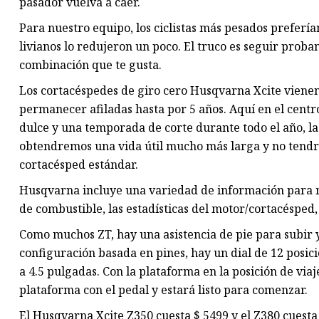
pasador vuelva a caer.
Para nuestro equipo, los ciclistas más pesados ​​prefer
livianos lo redujeron un poco. El truco es seguir prob
combinación que te gusta.
Los cortacéspedes de giro cero Husqvarna Xcite viene
permanecer afiladas hasta por 5 años. Aquí en el cent
dulce y una temporada de corte durante todo el año, la
obtendremos una vida útil mucho más larga y no tendre
cortacésped estándar.
Husqvarna incluye una variedad de información para rec
de combustible, las estadísticas del motor/cortacésped,
Como muchos ZT, hay una asistencia de pie para subir 
configuración basada en pines, hay un dial de 12 posici
a 4.5 pulgadas. Con la plataforma en la posición de viaje
plataforma con el pedal y estará listo para comenzar.
El Husqvarna Xcite Z350 cuesta $ 5499 y el Z380 cuesta