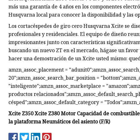
más una garantía de 4 años en los componentes electró
Husqvarna local para conocer la disponibilidad y las 
Los cortacéspedes de giro cero Husqvarna Xcite se dis
profesionales y residenciales. El equipo de diseño reu
impresionantes junto con características significativam
buscando un nuevo ZT en el mercado, hágase un favor 
hacer una demostración de un Xcite usted mismo: que
amzn_assoc_placement = "adunit0";amzn_assoc_search_
20";amzn_assoc_search_bar_position = "bottom";amzn_
"inteligente";amzn_assoc_marketplace = "amazon";amzn
productos relacionados";amzn_assoc_default_search_ph
césped";amzn_assoc_default_category = "Todos";amzn_
Xcite Z350 Xcite Z380 Motor Capacidad de combustible
la plataforma Neumáticos del asiento (F/R)