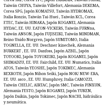
Taiwán CHUYA, Taiwán Villefort, Alemania DEKEMA,
Corea SPG, Japón KOMATSU, Taiwán HYDROMAX,
Italia Ronzio, Taiwán Tai-Huei , Taiwán KCL, Corea
F.TEC, Taiwán HINAKA, Japón KOGANEI, Alemania
HYDAC, EE. UU. EATON-VICKERS, Taiwán FURNna,
Taiwán ANSON, Japón FUJISEIKI, Taiwán MINDMAN,
Reino Unido Norgren, Japón SUMITOMO, Italia
TOGNELLA, EE. UU. Deschner kinechek, Alemania
BURKERT , EE. UU. Danfoss, Japón AZBIL, Japón
TOYOOKI, Japón TOYOKEIKI, Japón KOGANEI, Japón
SHIMADZU, EE. UU. Fairchild, EE. UU. Numatics, Italia
ATOS, Taiwán YEOSHE, Japón TOKIMEC, Alemania
REXROTH, Japón Nihon Seiki, Japón NOK/ NEW-ERA,
EE. UU. asco , EE. UU. Humphrey, Italia CAMOZZI,
Taiwán CHELIC, AIRTAC, Japón SMC, Taiwán PINXUN,
Alemania FESTO, Japón KOGANEI, Japón YUKEN,
Japón Daikin, Japón Tokimec, Japón NACHI, hidráulica
y neumática.